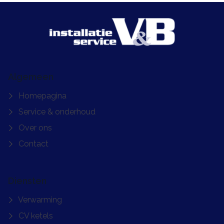
Algemeen
Homepagina
Service & onderhoud
Over ons
Contact
Diensten
Verwarming
CV ketels