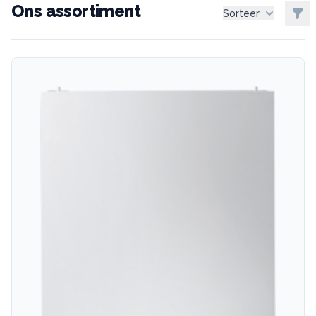
Ons assortiment
Filt
Sorteer
CV Ketels
Ketels