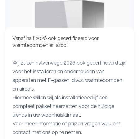
Vanaf half 2026 ook gecertificeerd voor
warmtepompen en airco!
Wij zullen halverwege 2026 ook gecertificeerd zijn
voor het installeren en onderhouden van
apparaten met F-gassen, d.w.z. warmtepompen
en airco's.
Hiermee willen wij als installatiebedrijf een
compleet pakket neerzetten voor de huidige
trends in uw woonhuisklimaat.
Nefit-Bosch
9700i HR25
Voor meer informatie of prijzen vragen wij u om
Prijs op aanvraag
contact met ons op te nemen.
Voor grote woningen