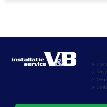
Algem
Home
Servi
Over 
Conta