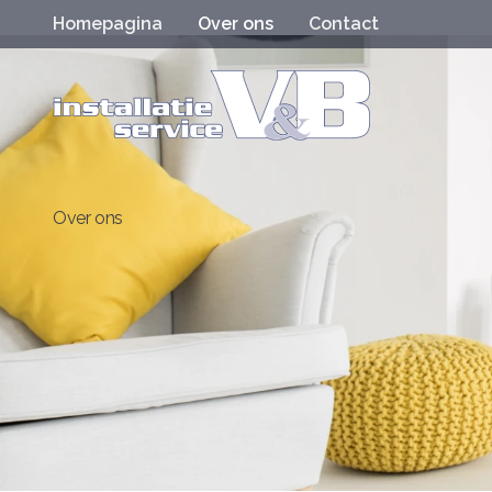
Homepagina
Over ons
Contact
Over ons
Over ons
Home
Uw partner voor onderhoud & installatiewerk bij verbouwi
Wij zijn premium dealer van Nefit en erkend dealer va
ketels.
U kunt bij ons terecht voor: