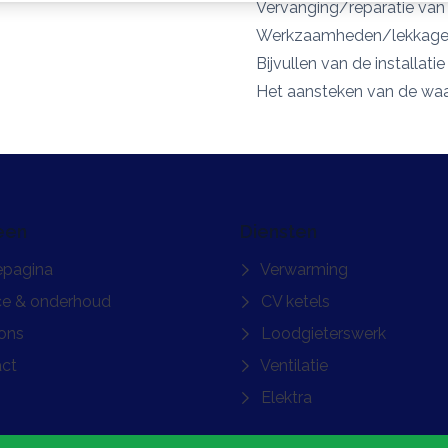
Vervanging/reparatie van 
Werkzaamheden/lekkages 
Bijvullen van de installat
Het aansteken van de waak
een
Diensten
pagina
Verwarming
ce & onderhoud
CV ketels
ons
Loodgieterswerk
ct
Ventilatie
Elektra