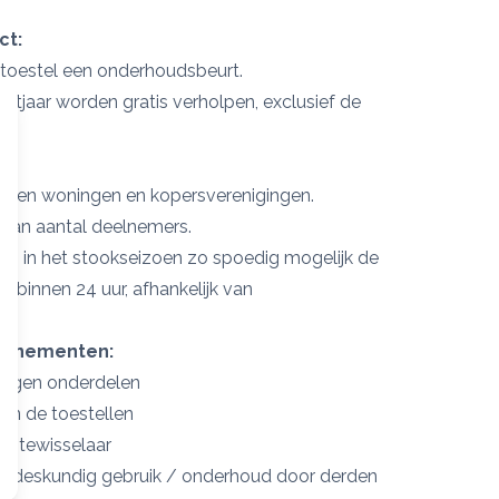
ct:
w toestel een onderhoudsbeurt.
ractjaar worden gratis verholpen, exclusief de
:
roepen woningen en kopersverenigingen.
jk van aantal deelnemers.
 wij in het stookseizoen zo spoedig mogelijk de
ijk binnen 24 uur, afhankelijk van
bonnementen:
angen onderdelen
an de toestellen
rmtewisselaar
ondeskundig gebruik / onderhoud door derden