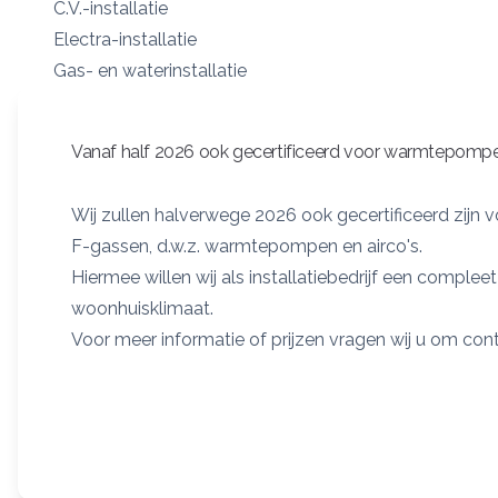
C.V.-installatie
Electra-installatie
Gas- en waterinstallatie
Zonnecollectoren
Mechanische ventilatie
Vanaf half 2026 ook gecertificeerd voor warmtepompe
Overige diensten:
Wij zullen halverwege 2026 ook gecertificeerd zijn 
Loodgieterswerkzaamheden
F-gassen, d.w.z. warmtepompen en airco's.
Het plaatsen van radiatoren en electra
Hiermee willen wij als installatiebedrijf een comple
woonhuisklimaat.
Voor meer informatie of prijzen vragen wij u om co