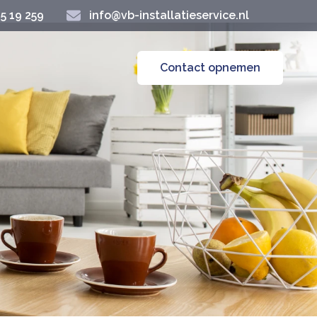
45 19 259
info@vb-installatieservice.nl
Contact opnemen
gelijkheden:
ngen. U geeft opdracht voor een onderhoudsbeurt en
l van een storing berekenen wij arbeidsloon en