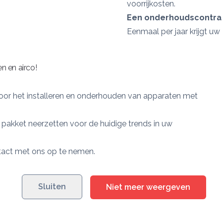
voorrijkosten.
Een onderhoudscontra
Eenmaal per jaar krijgt u
Alle storingen in het cont
onderdelen.
n en airco!
Een collectief contract
Dit is interessant voor g
voor het installeren en onderhouden van apparaten met
Prijs in overleg, afhankeli
Bij contractklanten zullen
et pakket neerzetten voor de huidige trends in uw
storingen verhelpen, uiterl
bevriezingsmogelijkheid.
ntact met ons op te nemen.
Niet inbegrepen bij a
De kosten van de te verv
Het eventueel ontkalken v
Sluiten
Niet meer weergeven
Het vervangen van de wa
Storingen ontstaan door 