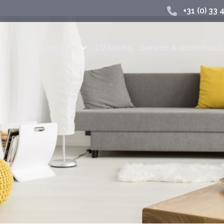
+31 (0) 33 
Diensten
CV ketels
Service & onderhoud
ngen.
Wij bieden de volgende mo
n Remeha en Intergas
Een onderhoudsbeurt
Dit geeft geen verplichti
wij voeren dit uit. In geva