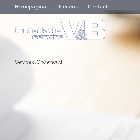
Homepagina
Over ons
Contact
Service & Onderhoud
Service & onderhoud
Home
Service & Onderhoud
Regelmatig onderhoud zorgt ervoor dat uw CV-
en dat u minder kans heeft op storingen. Tijde
de installatie gereinigd en gecontroleerd op fu