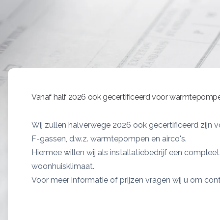
nieuwe gasketelwet (april 2023) bent u als eigena
verplicht een installateur met CO-keurmerk in t
certificaat kunt u vinden door het KIWA logo op
klikken. Ook via het centraal register kunt u con
installateur aan de verplichte certificering voldo
Bijvullen CV-Ketel
Het bijvullen van de CV-ketel is van belang doordat d
Vanaf half 2026 ook gecertificeerd voor warmtepompe
verwarmingsinstallatie kan afnemen. U kunt eenvoudig
hoog genoeg is, die moet optimaal tussen 1,5 en 2,0 b
onder de 1,2 bar druk komt dan dient de CV-ketel bijg
Wij zullen halverwege 2026 ook gecertificeerd zijn 
bijvullen van de CV-ketel hoeft niet lastig te zijn. Bij k
F-gassen, d.w.z. warmtepompen en airco's.
geplaatst hebben wij een vaste vulinrichting geïnstalle
Hiermee willen wij als installatiebedrijf een comple
kranen open te draaien. Zorgt u er wel voor dat beide
woonhuisklimaat.
zijn als u klaar bent met bijvullen.
Voor meer informatie of prijzen vragen wij u om co