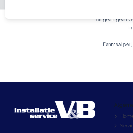
Dit geeft geen ve
In
Eenmaal per ja
Algem
Home
Servi