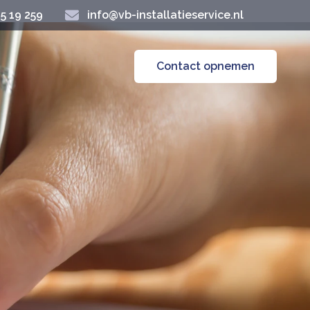
45 19 259
info@vb-installatieservice.nl
Contact opnemen
s per 2 jaar onderhoud uit te laten voeren (de
ant zijn daarin leidend). U bent dan zeker van hulp in
een onderhoudscontract bij ons afsluit. Wij zorgen er