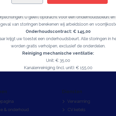
Prijslijst
Onderhoudsbeurt: € 105,00
rplichtingen. U geeft opdracht voor een onderhoudsbeurt en w
 geval van storingen berekenen wij arbeidsloon en voorrijkost
Onderhoudscontract: € 145,00
ar krijgt uw toestel een onderhoudsbeurt. Alle storingen in h
worden gratis verholpen, exclusief de onderdelen.
Reiniging mechanische ventilatie:
Unit: € 35,00
Kanalenreiniging (incl. unit): € 155,00
een
Diensten
pagina
Verwarming
ce & onderhoud
CV ketels