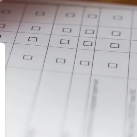
4 uur bij u langskomen. Ook voldoet u hiermee aan de
keringen.
storing of defect kunt u eenvoudig contact met ons
s aan om u zo spoedig mogelijk van dienst te kunnen
rvice.nl