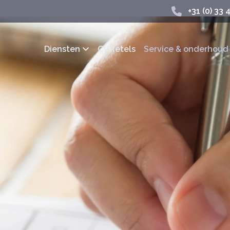
+31 (0) 33 
Diensten
CV ketels
Service & onderhoud
Onderhoudscontract
ketel langer meegaat
Wij adviseren minimaal een
ns het onderhoud wordt
voorschriften van de fabrik
nctioneren. Sinds de
geval van storingen als u 