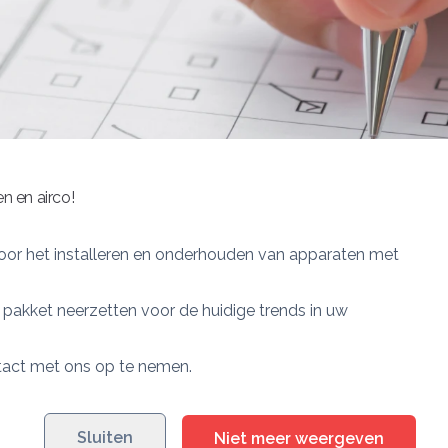
ar van de installatie
dan voor dat wij binnen 2
e schakelen. Ons
eisen van veel brandverze
 de homepagina aan te
Storing melden
troleren of uw
Voor het melden van een 
et.
opnemen. Wij doen er alle
e waterdruk van de
zijn.
n en airco!
 zien of de waterdruk nog
Installatieservice V&B
ar staan. Wanneer de druk
Eikenlaan 14
evuld te worden. Het
3828 BZ Hoogland
voor het installeren en onderhouden van apparaten met
etels die wij hebben
T:
033 45 19 259
erd. U hoeft dan alleen 2
E:
info@vb-installatiese
et pakket neerzetten voor de huidige trends in uw
 kranen weer dichtgezet
ntact met ons op te nemen.
Sluiten
Niet meer weergeven