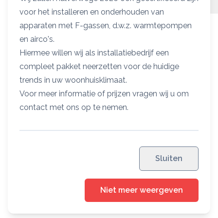
voor het installeren en onderhouden van
Ketel omschrijving
apparaten met F-gassen, d.w.z. warmtepompen
en airco's.
De Nefit 9700i representeert de volgende stap in
Hiermee willen wij als installatiebedrijf een
warmtecomfort. Het is de optimale basis voor het
compleet pakket neerzetten voor de huidige
efficiënt verwarmen van je woning. Het toestel kan
trends in uw woonhuisklimaat.
eenvoudig worden uitgebreid met een hybride
Voor meer informatie of prijzen vragen wij u om
warmtepomp of zonneboiler en staat voor verwarming
contact met ons op te nemen.
met hoog rendement, optimale prestaties en nul
concessies.
De Nefit 9700i is het ideale HR-toestel:
snel
Sluiten
geïnstalleerd, makkelijk en zuinig in gebruik en
toekomstbestendig. Hij is namelijk klaar voor internet,
klaar voor hybride én klaar voor een mix van aardgas en
Niet meer weergeven
waterstof.