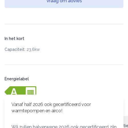
Vraag om advies
In het kort
Capaciteit:
23,6kw
Energielabel
Vanaf half 2026 ook gecertificeerd voor
warmtepompen en airco!
Ketel omschrijving
Geschikte thermostaten
Specificati
Wij zullen halverwege 2026 ook gecertificeerd zijn