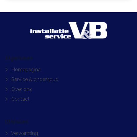
Algemeen
Homepagina
Service & onderhoud
Over ons
Contact
Diensten
Verwarming