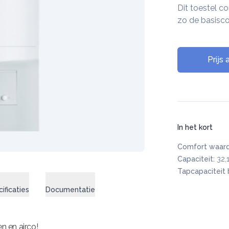
Dit toestel c
zo de basisc
Prijs
In het kort
Comfort waard
Capaciteit:
32,
Tapcapaciteit b
ificaties
Documentatie
Energielabel
n en airco!