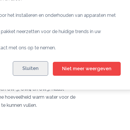
voor het installeren en onderhouden van apparaten met
aterialen en onderdelen die zich in
et pakket neerzetten voor de huidige trends in uw
laar zijn er inmiddels al meer dan 3
arheid.
ntact met ons op te nemen.
 voor het hoogst mogelijke rendement.
uik. En dankzij de slimme elektronica
Sluiten
Niet meer weergeven
n stand-by.
assen CW 3, CW4 en CW5. Naast
ime hoeveelheid warm water voor de
te kunnen vullen.