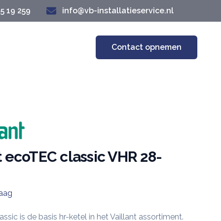
45 19 259
info@vb-installatieservice.nl
Contact opnemen
t ecoTEC classic VHR 28-
raag
ie
sic is de basis hr-ketel in het Vaillant assortiment.