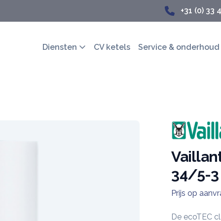
+31 (0) 33 
Diensten
CV ketels
Service & onderhoud
Merk
Vaillan
34/5-3
Prijs op aanv
Ketel informat
De ecoTEC clas