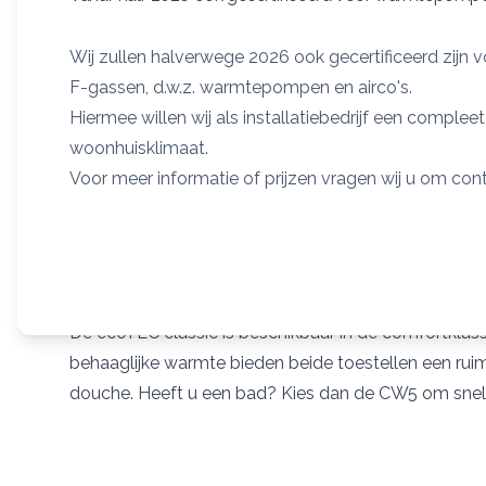
Product informatie
Wij zullen halverwege 2026 ook gecertificeerd zijn 
Bewezen betrouwbaar
F-gassen, d.w.z. warmtepompen en airco's.
De ecoTEC classic is opgebouwd uit hoogwaardige m
Hiermee willen wij als installatiebedrijf een comple
de praktijk hebben bewezen. Van de RVS-warmtewisse
woonhuisklimaat.
miljoen verkocht. Kortom 100% bewezen betrouwba
Voor meer informatie of prijzen vragen wij u om co
Hoog rendement
Natuurlijk heeft de ecoTEC classic het HR 107 label
Hiermee kunt u tot wel 25% besparen op uw gasverbr
is dit toestel niet alleen zuinig in gebruik, maar ook i
Comfort voor douche en bad
De ecoTEC classic is beschikbaar in de comfortkl
behaaglijke warmte bieden beide toestellen een ru
douche. Heeft u een bad? Kies dan de CW5 om snel 