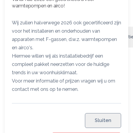
Bekijk energielabel
warmtepompen en airco!
Wij zullen halverwege 2026 ook gecertificeerd zijn
voor het installeren en onderhouden van
Ketel omschrijving
Geschikte thermostaten
Specificati
apparaten met F-gassen, d.w.z. warmtepompen
en airco's.
Ketel omschrijving
Hiermee willen wij als installatiebedrijf een
compleet pakket neerzetten voor de huidige
Met de Remeha Calenta Ace kies je voor luxe
trends in uw woonhuisklimaat.
wooncomfort. Hij is beter, handiger, robuuster en vooral
Voor meer informatie of prijzen vragen wij u om
slimmer dan andere cv-ketels. De optionele
contact met ons op te nemen.
automatische bijvulinrichting maakt je leven nog
makkelijker. Hij zorgt ervoor dat de waterdruk in je ketel
nooit te laag wordt. Knoeien met een vulslang is
daarmee verleden tijd.
Sluiten
Door de ingebouwde voorbereidingen voor een