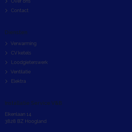
Over ons
Contact
Diensten
Verwarming
CV ketels
Loodgieterswerk
Ventilatie
Elektra
Installatie Service V&B
Installatie Service V&B
Eikenlaan 14
3828 BZ
Hoogland